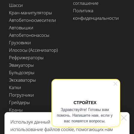
соглашение
Шасси
Политика
Кран-манипуляторы
конфиденциальности
Автобетоносмесители
Автовышки
Автобетононасосы
Грузовики
Илососы (Ассенизатор)
Рефрижераторы
Эвакуаторы
Бульдозеры
Экскаваторы
Катки
Погрузчики
Грейдеры
СТРОЙТЕХ
Здравствуйте! Готовы вам
Краны
помочь. Напишите нам, если у
Мини спецтехника
вас появятся вопросы.
Используя данный сайт, вы даете согласие на
Полуприцепы
использование файлов cookie, помогающих нам
Доп. оборудование