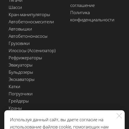
Тягачи
соглашение
Шасси
Политика
Кран-манипуляторы
конфиденциальности
Автобетоносмесители
Автовышки
Автобетононасосы
Грузовики
Илососы (Ассенизатор)
Рефрижераторы
Эвакуаторы
Бульдозеры
Экскаваторы
Катки
Погрузчики
Грейдеры
Краны
Мини спецтехника
Используя данный сайт, вы даете согласие на
Полуприцепы
использование файлов cookie, помогающих нам