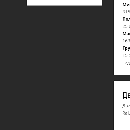
Ми
31
Пол
25 
Ма
163
Гр
15 
Гид
Д
Дви
Rail