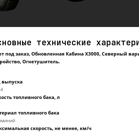
сновные технические характер
т под заказ, Обновленная Кабина X3000, Северный вар
тройство,
Огнетушитель.
д выпуска
24
ость топливного бака, л
0
териал топливного бака
юминий
ксимальная скорость, не менее, км/ч