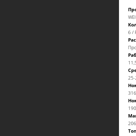
Пр
WEI
Ко
6 /
Ра
Про
Ра
11,
Сре
25-
Но
316
Но
19
Ма
20
То