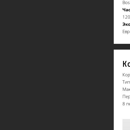
Bos
Ча
120
Эк
Евр
К
Кор
Тип
Мак
Пер
8 п