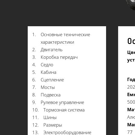
1.
Основные технические
О
характеристики
2.
Двигатель
Цве
3.
Коробка передач
ус
4.
Седло
5.
Кабина
Го
6.
Сцепление
20
7.
Мосты
Емк
8.
Подвеска
50
9.
Рулевое управление
Ма
10.
Тормозная система
Ал
11.
Шины
Ма
12.
Размеры
77
13.
Электрооборудование