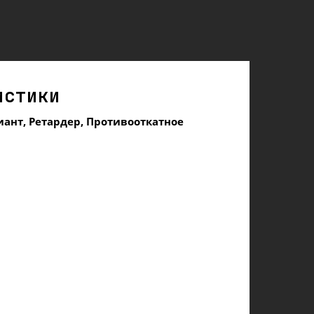
истики
иант, Ретардер, Противооткатное