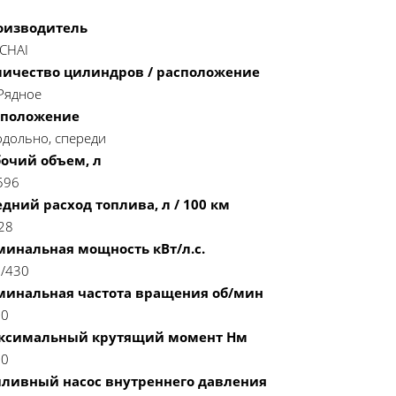
оизводитель
CHAI
личество цилиндров / расположение
 Рядное
сположение
дольно, спереди
бочий объем, л
596
дний расход топлива, л / 100 км
28
минальная мощность кВт/л.с.
/430
минальная частота вращения об/мин
00
ксимальный крутящий момент Нм
60
пливный насос внутреннего давления