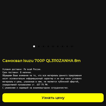
Самосвал Isuzu 700P QL3110ZANHA 8m
Условия доставки: По всей России.

Срок поставки: В наличии.

Обращаем Ваше внимание на то, что все материалы данного предложения

носят исключительно информационный характер и ни при каких условиях

материалы и цены, указанные в нем, не являются публичной офертой,

определяемой положениями ст. 437 ГК РФ.

С уважением и надеждой на взаимовыгодное сотрудничество.
Узнать цену