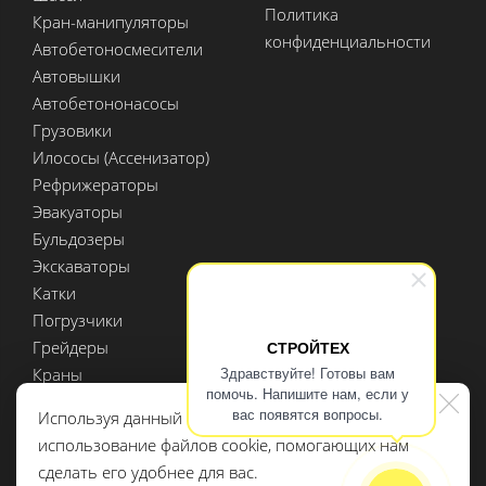
Политика
Кран-манипуляторы
конфиденциальности
Автобетоносмесители
Автовышки
Автобетононасосы
Грузовики
Илососы (Ассенизатор)
Рефрижераторы
Эвакуаторы
Бульдозеры
Экскаваторы
Катки
Погрузчики
Грейдеры
СТРОЙТЕХ
Здравствуйте! Готовы вам
Краны
помочь. Напишите нам, если у
Мини спецтехника
вас появятся вопросы.
Используя данный сайт, вы даете согласие на
Полуприцепы
использование файлов cookie, помогающих нам
Доп. оборудование
сделать его удобнее для вас.